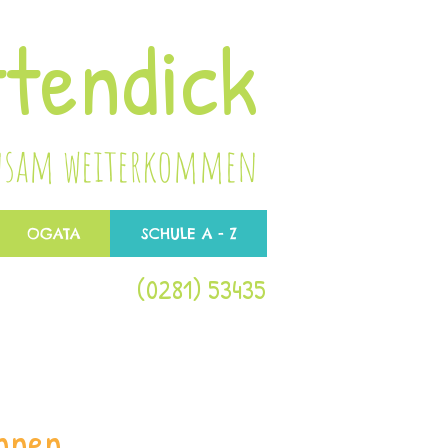
tendick
nsam weiterkommen
OGATA
SCHULE A - Z
(0281) 53435
innen