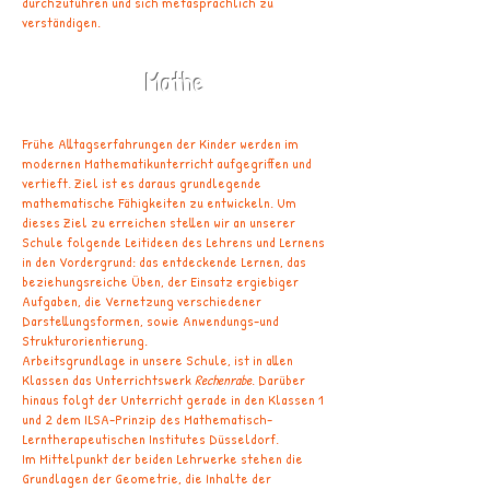
durchzuführen und sich metasprachlich zu
verständigen.
Mathe
Frühe Alltagserfahrungen der Kinder werden im
modernen Mathematikunterricht aufgegriffen und
vertieft. Ziel ist es daraus grundlegende
mathematische Fähigkeiten zu entwickeln. Um
dieses Ziel zu erreichen stellen wir an unserer
Schule folgende Leitideen des Lehrens und Lernens
in den Vordergrund: das entdeckende Lernen, das
beziehungsreiche Üben, der Einsatz ergiebiger
Aufgaben, die Vernetzung verschiedener
Darstellungsformen, sowie Anwendungs-und
Strukturorientierung.
Arbeitsgrundlage in unsere Schule, ist in allen
Klassen das Unterrichtswerk
Rechenrabe
. Darüber
hinaus folgt der Unterricht gerade in den Klassen 1
und 2 dem ILSA-Prinzip des Mathematisch-
Lerntherapeutischen Institutes Düsseldorf.
Im Mittelpunkt der beiden Lehrwerke stehen die
Grundlagen der Geometrie, die Inhalte der