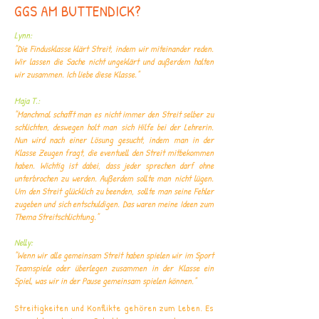
GGS AM BUTTENDICK?
Lynn:
"Die Findusklasse klärt Streit, indem wir miteinander reden.
Wir lassen die Sache nicht ungeklärt und außerdem halten
wir zusammen. Ich liebe diese Klasse."
Maja T.:
"Manchmal schafft man es nicht immer den Streit selber zu
schlichten, deswegen holt man sich Hilfe bei der Lehrerin.
Nun wird nach einer Lösung gesucht, indem man in der
Klasse Zeugen fragt, die eventuell den Streit mitbekommen
haben. Wichtig ist dabei, dass jeder sprechen darf ohne
unterbrochen zu werden. Außerdem sollte man nicht lügen.
Um den Streit glücklich zu beenden, sollte man seine Fehler
zugeben und sich entschuldigen. Das waren meine Ideen zum
Thema Streitschlichtung."
Nelly:
"Wenn wir alle gemeinsam Streit haben spielen wir im Sport
Teamspiele oder überlegen zusammen in der Klasse ein
Spiel, was wir in der Pause gemeinsam spielen können."
Streitigkeiten und Konflikte gehören zum Leben. Es