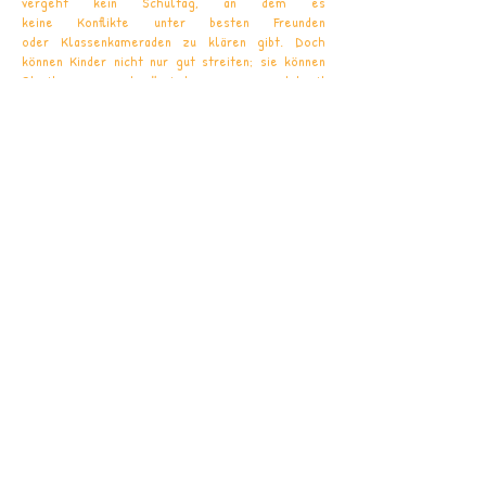
vergeht kein Schultag, an dem es
keine Konflikte unter besten Freunden
oder Klassenkameraden zu klären gibt. Doch
können Kinder nicht nur gut streiten; sie können
Streit genau so schnell wieder vergessen und damit
auch vergeben.
In den meisten Fällen sind es
kleinere Missverständnisse, die sich durch ein eine
einfache "Entschuldigung" aus der Welt schaffen
lassen.
An der GGS Am Buttendick versuchen wir stets
konstruktiv mit Konflikten umzugehen. Wir können
sie nicht immer vermeiden, daher ist es eine
Herzensaufgabe
des Buttendicki-Teams, Wege zu
finden, den Zusammenhalt unter unseren
Schülerinnen und Schülern zu stärken, sowohl in
der Klassengemeinschaft, als auch in der
Schulgemeinschaft.
Durch Patenschaften, klassenübergreifendes
Lernen und kleinere Teamspiele gelingt uns das
schon ganz gut.
Wir entwickeln dieses Konzept stets weiter und
hoffen so unseren "Kleinen" wichtige Kompetenzen
zur Lösung von Konflikten mit auf den Weg zu geben.
Denn: Nur wer sich wohl fühlt, lernt auch gut.